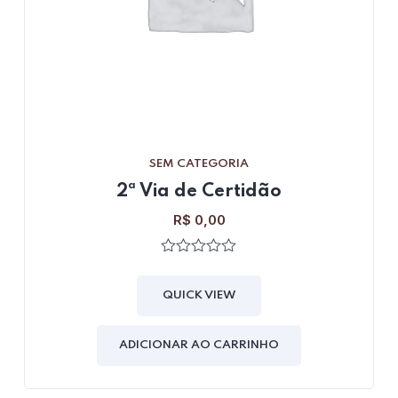
SEM CATEGORIA
2ª Via de Certidão
R$
0,00
0
out
of
QUICK VIEW
5
ADICIONAR AO CARRINHO