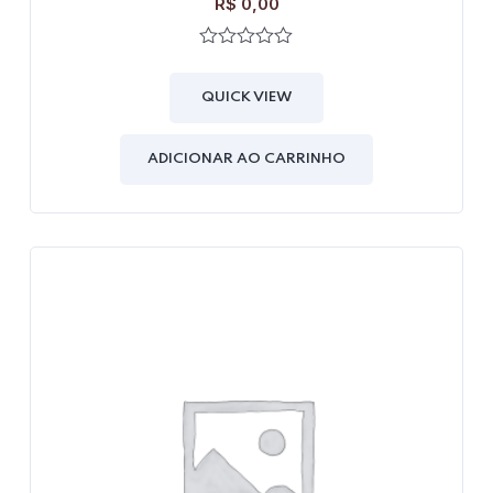
R$
0,00
0
out
of
QUICK VIEW
5
ADICIONAR AO CARRINHO