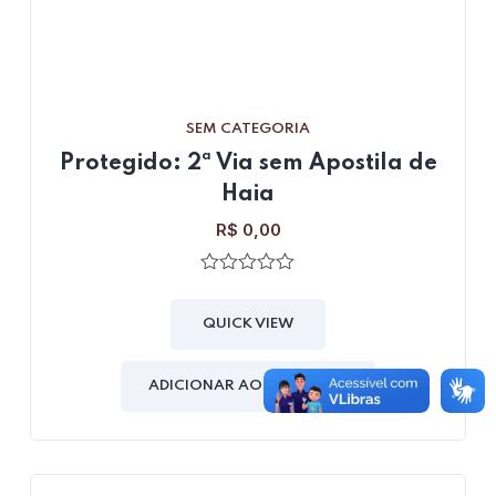
SEM CATEGORIA
Protegido: 2ª Via sem Apostila de
Haia
R$
0,00
0
out
of
QUICK VIEW
5
ADICIONAR AO CARRINHO