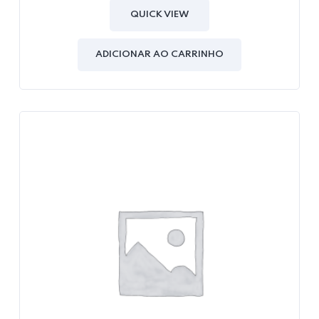
out
of
QUICK VIEW
5
ADICIONAR AO CARRINHO