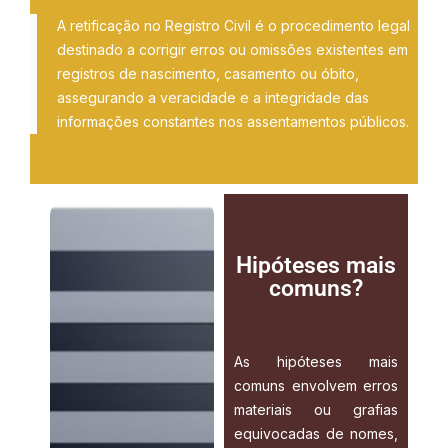
A retificação no Registro Civil é o procedimento legal
destinado a corrigir erros ou omissões existentes em
registros de nascimento, casamento ou óbito,
assegurando a veracidade e a integridade das
informações constantes nos assentamentos públicos.
Hipóteses mais
comuns?
As hipóteses mais
comuns envolvem erros
materiais ou grafias
equivocadas de nomes,