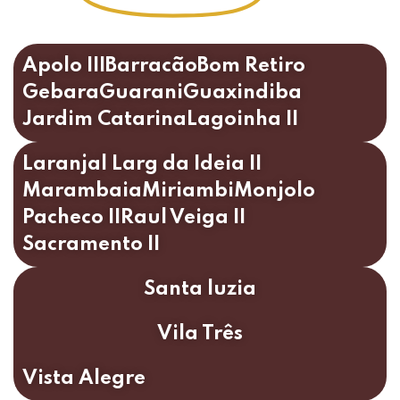
Apolo III
Barracão
Bom Retiro
Gebara
Guarani
Guaxindiba
Jardim Catarina
Lagoinha II
Laranjal
Larg da Ideia II
Marambaia
Miriambi
Monjolo
Pacheco II
Raul Veiga II
Sacramento II
Santa luzia
Vila Três
Vista Alegre